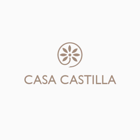
Puede ser entre
UYU
$
1,
UYU
$
10,000
.
UYU $
ORDENAR
Blanco
Campes
cantida
Flores de Estación
E
La variedad de flores d
ramo puede variar segú
año. Haremos nuestro m
incluir los mismos colo
muestran en la fotograf
Posibles Flores:
Alelíes
Astromelias
,
Crisant