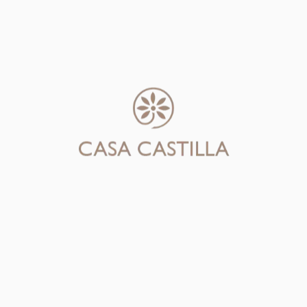
Box Red Glam
UYU
$
14,000